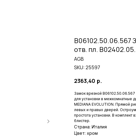
B06102.50.06.567 
отв. пл. B02402.0
AGB
SKU:
25597
р.
2363,40
Замок врезной B06102.50.06.56
для установки в межкомнатные 
MEDIANA EVOLUTION. Прямой риг
левых и правых дверей. Остроум
простота установки. В комплект в
блистер.
Страна: Италия
Цвет: хром