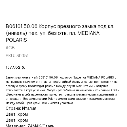
B06101.50.06 Корпус врезного замка под кл.
(никель) тех. уп. без отв. пл. MEDIANA
POLARIS
AGB
SKU:
30051
1577,62
р.
Замок межкомнатный B05101.50.06 под ключ. Защелка MEDIANA POLARIS с
магнитным язычком отличается необычайной бесшумностью, при нажатии на
дверную ручку происходит разрыв между двумя магнитами и защелка
втягивается в корпус замка. Модель разработана инженерами компании AGB и
объединяет в себе надежность, качество, точность механических соединений и
инновации. Все замки серии Polaris имеют один размер и взаимозаменяемы
между собой. Цвет хром. Техническая упаковка.
Страна: Италия
Цвет: хром
Цвет: хром
Материал: ZAMAK/Сталь