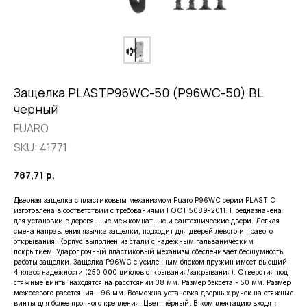
Защелка PLASTP96WC-50 (P96WC-50) BL
черный
FUARO
SKU:
41771
787,71
р.
Дверная защелка с пластиковым механизмом Fuaro P96WC серии PLASTIC
изготовлена в соответствии с требованиями ГОСТ 5089-2011. Предназначена
для установки в деревянные межкомнатные и сантехнические двери. Легкая
смена направления язычка защелки, подходит для дверей левого и правого
открывания. Корпус выполнен из стали с надежным гальваническим
покрытием. Ударопрочный пластиковый механизм обеспечивает бесшумность
работы защелки. Защелка P96WC с усиленным блоком пружин имеет высший
4 класс надежности (250 000 циклов открывания/закрывания). Отверстия под
стяжные винты находятся на расстоянии 38 мм. Размер бэксета - 50 мм. Размер
межосевого расстояния - 96 мм. Возможна установка дверных ручек на стяжные
винты для более прочного крепления. Цвет: чёрный. В комплектацию входят: