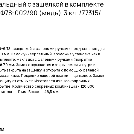
альдный с защёлкой в комплекте
Ф78-002/90 (медь), 3 кл. /77315/
-6/13 с защелкой и фалевыми ручками предназначен для
0 мм. Замок универсальный, возможна установка как в
комплекте: Накладки с фалевыми ручками (покрытие
й 70 мм. Замок открывается и закрывается изнутри и
ть закрыта на защелку и открыта с помощью фалевой
механизме. Покрытие лицевой планки — цинковое. Замок
защиту от отмычек. Изготовлен из высокопрочных
рытие. Количество секретных комбинаций - 120 000.
игеля — 11 мм. Бэксет - 48,5 мм.
мм