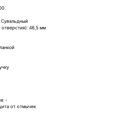
00
: Сувальдный
 отверстия): 48,5 мм
планкой
учку
а: -
щита от отмычек