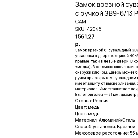
Замок врезной сув
с ручкой ЗВ9-6/13 Р
САМ
SKU:
42045
1561,27
р.
Замок врезной 6-сувальдный ЗВ9
установки в двери толщиной 40-5
правые, так и в левые двери. В 
«медь»), 3 стальных ключа длино
снаружи ключом. Дверь может бы
ручки при открытом сувальдном 
имеет защиту от высверливания, 
материалов. Имеет защитное пок
Вылет ригелей — 21 мм, диаметр р
Страна: Россия
Цвет: медь
Цвет: медь
Материал: Алюминий/Сталь
Способ установки: Врезной
Межосевое расстояние: 55 