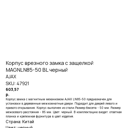
Корпус врезного замка с защелкой
MAGNLN85-50 BL черный
AJAX
SKU:
47921
603,57
р.
Корпус замка с магнитным механизмом AJAX LN85-50 предназначен для
установки в деревянные межкомнатные двери. Подходит для дверей левого и
правого открывания. Корпус выполнен из стали.Размер бэксета - 50 мм. Размер
межосевого расстояния - 85 мм. Цвет: черный. В комплектацию входят: ответная
планка и крепежная фурнитура в цвет изделия.
Страна: Китай
Цвет: черный