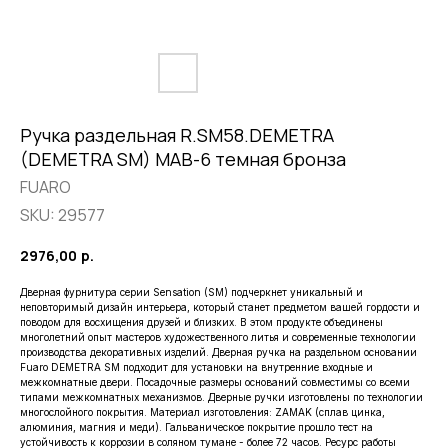
Ручка раздельная R.SM58.DEMETRA
(DEMETRA SM) MAB-6 темная бронза
FUARO
SKU:
29577
2976,00
р.
Дверная фурнитура серии Sensation (SM) подчеркнет уникальный и
неповторимый дизайн интерьера, который станет предметом вашей гордости и
поводом для восхищения друзей и близких. В этом продукте объединены
многолетний опыт мастеров художественного литья и современные технологии
производства декоративных изделий. Дверная ручка на раздельном основании
Fuaro DEMETRA SM подходит для установки на внутренние входные и
межкомнатные двери. Посадочные размеры оснований совместимы со всеми
типами межкомнатных механизмов. Дверные ручки изготовлены по технологии
многослойного покрытия. Материал изготовления: ZAMAK (сплав цинка,
алюминия, магния и меди). Гальваническое покрытие прошло тест на
устойчивость к коррозии в соляном тумане - более 72 часов. Ресурс работы