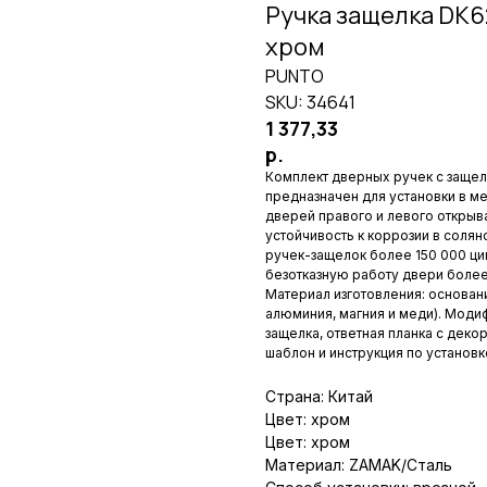
Ручка защелка DK62
хром
PUNTO
SKU:
34641
1 377,33
р.
Комплект дверных ручек с защел
предназначен для установки в м
дверей правого и левого открыв
устойчивость к коррозии в солян
ручек-защелок более 150 000 ци
безотказную работу двери более 
Материал изготовления: основание
алюминия, магния и меди). Модиф
защелка, ответная планка с деко
шаблон и инструкция по установк
Страна: Китай
Цвет: хром
Цвет: хром
Материал: ZAMAK/Сталь