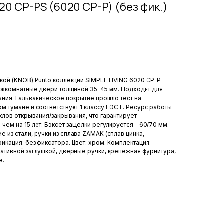
0 CP-PS (6020 CP-P) (без фик.)
кой (KNOB) Punto коллекции SIMPLE LIVING 6020 CP-P
ежкомнатные двери толщиной 35-45 мм. Подходит для
ания. Гальваническое покрытие прошло тест на
ом тумане и соответствует 1 классу ГОСТ. Ресурс работы
клов открывания/закрывания, что гарантирует
чем на 15 лет. Бэксет защелки регулируется - 60/70 мм.
 из стали, ручки из сплава ZAMAK (сплав цинка,
икация: без фиксатора. Цвет: хром. Комплектация:
ративной заглушкой, дверные ручки, крепежная фурнитура,
е.