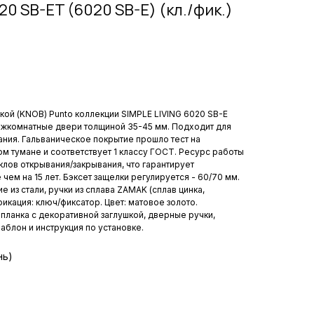
0 SB-ET (6020 SB-E) (кл./фик.)
кой (KNOB) Punto коллекции SIMPLE LIVING 6020 SB-E
ежкомнатные двери толщиной 35-45 мм. Подходит для
ания. Гальваническое покрытие прошло тест на
ом тумане и соответствует 1 классу ГОСТ. Ресурс работы
клов открывания/закрывания, что гарантирует
чем на 15 лет. Бэксет защелки регулируется - 60/70 мм.
 из стали, ручки из сплава ZAMAK (сплав цинка,
икация: ключ/фиксатор. Цвет: матовое золото.
 планка с декоративной заглушкой, дверные ручки,
аблон и инструкция по установке.
нь)