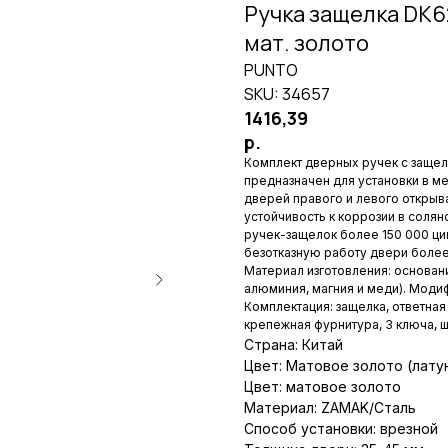
Ручка защелка DK62
мат. золото
PUNTO
SKU:
34657
1416,39
р.
Комплект дверных ручек с защел
предназначен для установки в м
дверей правого и левого открыв
устойчивость к коррозии в солян
ручек-защелок более 150 000 ци
безотказную работу двери более 
Материал изготовления: основание
алюминия, магния и меди). Модиф
Комплектация: защелка, ответная
крепежная фурнитура, 3 ключа, ш
Страна: Китай
Цвет: Матовое золото (лату
Цвет: матовое золото
Материал: ZAMAK/Сталь
Способ установки: врезной