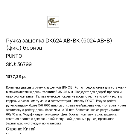
Ручка защелка DK624 AB-BK (6024 AB-B)
(фик.) бронза
PUNTO
SKU:
36799
1377,33
р.
Комплект дверных ручек с защелкой (KNOB) Punto предназначен для установки
в межкомнатные двери толщиной 35-45 мм. Подходит для дверей правого и
левого открывания. Гальваническое покрытие прошло тест на устойчивость к
коррозии в соляном тумане и соответствует 1 классу ГОСТ. Ресурс работы
ручек-защелок более 150 000 циклов открывания/закрывания, что гарантирует
безотказную работу двери более чем на 15 лет. Бэксет защелки регулируется -
60/70 мм. Модификация: фиксатор. Цвет: бронза. Комплектация: защелка,
ответная планка с декоративной заглушкой, дверные ручки, крепежная
фурнитура, инструкция по установке.
Страна: Китай