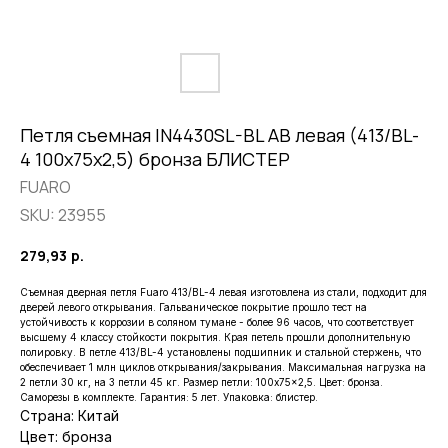
Петля съемная IN4430SL-BL AB левая (413/BL-
4 100x75x2,5) бронза БЛИСТЕР
FUARO
SKU:
23955
279,93
р.
Съемная дверная петля Fuaro 413/BL-4 левая изготовлена из стали, подходит для
дверей левого открывания. Гальваническое покрытие прошло тест на
устойчивость к коррозии в соляном тумане - более 96 часов, что соответствует
высшему 4 классу стойкости покрытия. Края петель прошли дополнительную
полировку. В петле 413/BL-4 установлены подшипник и стальной стержень, что
обеспечивает 1 млн циклов открывания/закрывания. Максимальная нагрузка на
2 петли 30 кг, на 3 петли 45 кг. Размер петли: 100x75x2,5. Цвет: бронза.
Саморезы в комплекте. Гарантия: 5 лет. Упаковка: блистер.
Страна: Китай
Цвет: бронза